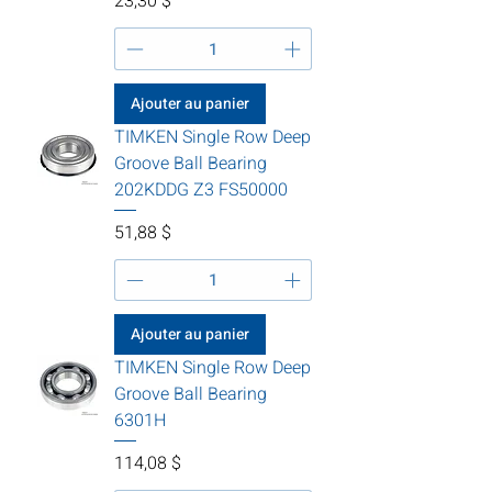
Prix
23,30 $
Ajouter au panier
TIMKEN Single Row Deep
Groove Ball Bearing
202KDDG Z3 FS50000
Prix
51,88 $
Ajouter au panier
TIMKEN Single Row Deep
Groove Ball Bearing
6301H
Prix
114,08 $