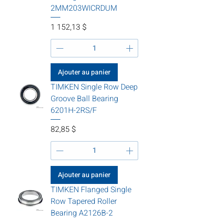
2MM203WICRDUM
Prix
1 152,13 $
Ajouter au panier
TIMKEN Single Row Deep
Groove Ball Bearing
6201H-2RS/F
Prix
82,85 $
Ajouter au panier
TIMKEN Flanged Single
Row Tapered Roller
Bearing A2126B-2