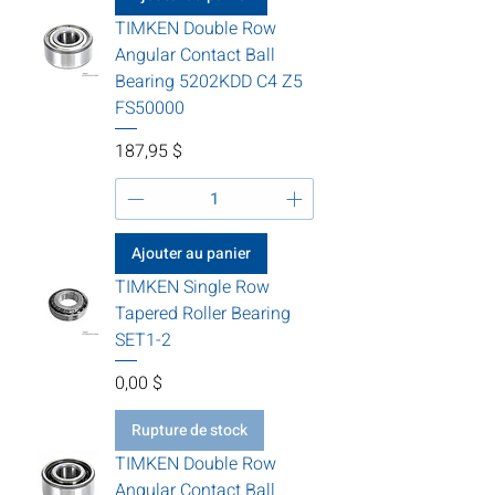
TIMKEN Double Row
Angular Contact Ball
Bearing 5202KDD C4 Z5
FS50000
Prix
187,95 $
Ajouter au panier
TIMKEN Single Row
Tapered Roller Bearing
SET1-2
Prix
0,00 $
Rupture de stock
TIMKEN Double Row
Angular Contact Ball