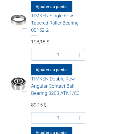
Ajouter au panier
TIMKEN Single Row
Tapered Roller Bearing
00152-2
Prix
198,18 $
Ajouter au panier
TIMKEN Double Row
Angular Contact Ball
Bearing 3203 ATN1/C3
Prix
89,15 $
Ajouter au panier