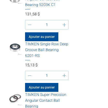
Bearing 5203K C1
Prix
131,58 $
Ajouter au panier
TIMKEN Single Row Deep
Groove Ball Bearing
6201-RS
Prix
15,13 $
Ajouter au panier
TIMKEN Super Precision
Angular Contact Ball
Bearing