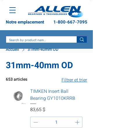
Notre emplacement
1-800-667-7095
Accueil
31mm-40mm OD
31mm-40mm OD
653 articles
Filtrer et trier
TIMKEN Insert Ball
Bearing GY1010KRRB
Prix
83,65 $