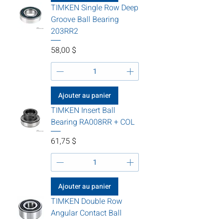
TIMKEN Single Row Deep
Groove Ball Bearing
203RR2
Prix
58,00 $
Ajouter au panier
TIMKEN Insert Ball
Bearing RA008RR + COL
Prix
61,75 $
Ajouter au panier
TIMKEN Double Row
Angular Contact Ball