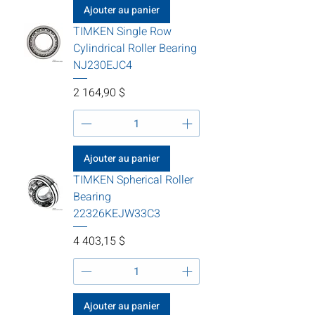
Ajouter au panier
TIMKEN Single Row
Cylindrical Roller Bearing
NJ230EJC4
Prix
2 164,90 $
Ajouter au panier
TIMKEN Spherical Roller
Bearing
22326KEJW33C3
Prix
4 403,15 $
Ajouter au panier