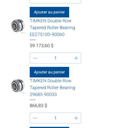
Ajouter au panier
TIMKEN Double Row
Tapered Roller Bearing
EE275100-90060
Prix
59 173,60 $
Ajouter au panier
TIMKEN Double Row
Tapered Roller Bearing
29685-90033
Prix
866,83 $