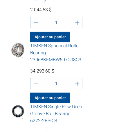
Prix
2 044,63 $
Ajouter au panier
TIMKEN Spherical Roller
Bearing
23068KEMBW507C08C3
Prix
34 293,60 $
Ajouter au panier
TIMKEN Single Row Deep
Groove Ball Bearing
6222-2RS-C3