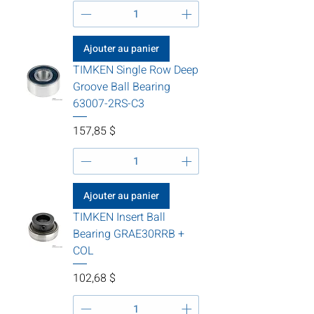
Ajouter au panier
TIMKEN Single Row Deep
Groove Ball Bearing
63007-2RS-C3
Prix
157,85 $
Ajouter au panier
TIMKEN Insert Ball
Bearing GRAE30RRB +
COL
Prix
102,68 $