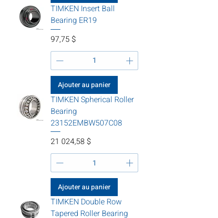
TIMKEN Insert Ball
Bearing ER19
Prix
97,75 $
Ajouter au panier
TIMKEN Spherical Roller
Bearing
23152EMBW507C08
Prix
21 024,58 $
Ajouter au panier
TIMKEN Double Row
Tapered Roller Bearing