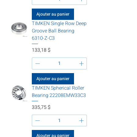
Ajouter au panier
TIMKEN Single Row Deep
Groove Ball Bearing
6310-Z-C3
Prix
133,18 $
Ajouter au panier
TIMKEN Spherical Roller
Bearing 22208EMW33C3
Prix
335,75 $
Ajouter au panier