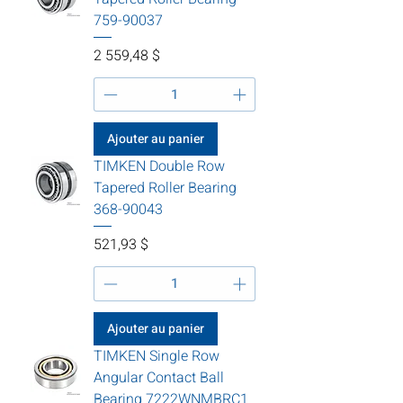
759-90037
Prix
2 559,48 $
Ajouter au panier
TIMKEN Double Row
Tapered Roller Bearing
368-90043
Prix
521,93 $
Ajouter au panier
TIMKEN Single Row
Angular Contact Ball
Bearing 7222WNMBRC1