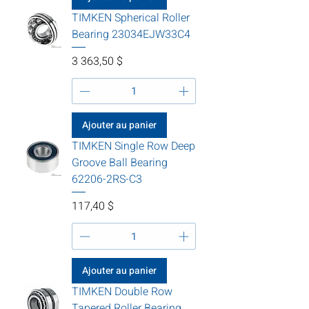
TIMKEN Spherical Roller
Bearing 23034EJW33C4
Prix
3 363,50 $
Ajouter au panier
TIMKEN Single Row Deep
Groove Ball Bearing
62206-2RS-C3
Prix
117,40 $
Ajouter au panier
TIMKEN Double Row
Tapered Roller Bearing