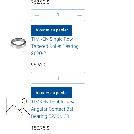
Prix
762,90 $
Ajouter au panier
TIMKEN Single Row
Tapered Roller Bearing
3620-2
Prix
98,63 $
Ajouter au panier
TIMKEN Double Row
Angular Contact Ball
Bearing 5206K C3
Prix
180,75 $