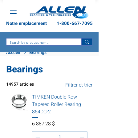
Notre emplacement
1-800-667-7095
Accueil
Bearings
Bearings
14957 articles
Filtrer et trier
TIMKEN Double Row
Tapered Roller Bearing
854DC-2
Prix
6 887,28 $