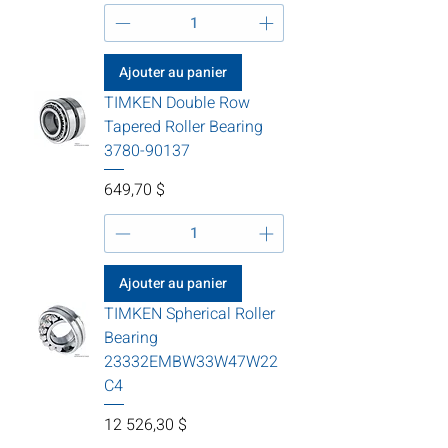
Ajouter au panier
TIMKEN Double Row
Tapered Roller Bearing
3780-90137
Prix
649,70 $
Ajouter au panier
TIMKEN Spherical Roller
Bearing
23332EMBW33W47W22
C4
Prix
12 526,30 $