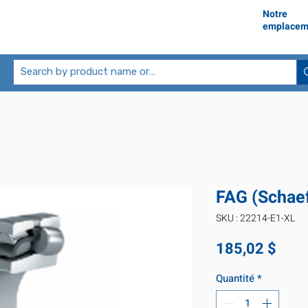
Notre
emplacem
FAG (Schaef
SKU : 22214-E1-XL
Prix
185,02 $
Quantité
*