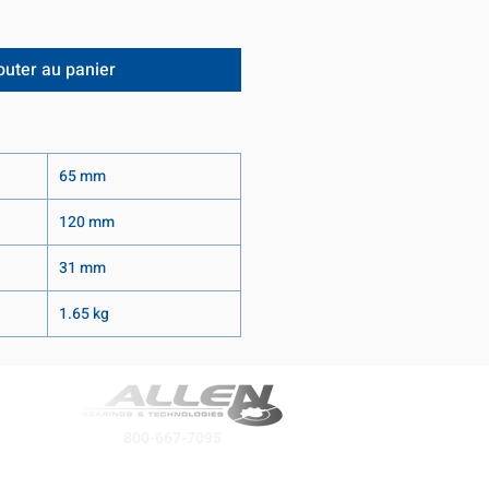
outer au panier
65 mm
120 mm
31 mm
1.65 kg
800-667-7095