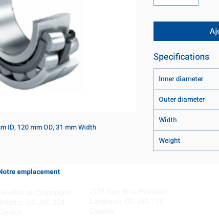
Aj
Specifications
Inner diameter
Outer diameter
Width
 mm ID, 120 mm OD, 31 mm Width
Weight
Notre emplacement
Coming Soon!
2131 Rue de la Province
645 Rue de Champlain
Longueuil, QC J4G 1Y6
Joliette, QC J6E 2S4
Canada
Canada