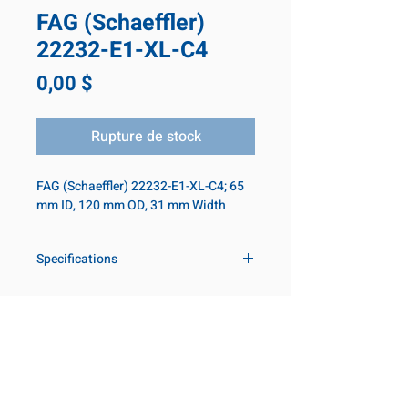
FAG (Schaeffler)
22232-E1-XL-C4
Prix
0,00 $
Rupture de stock
FAG (Schaeffler) 22232-E1-XL-C4; 65
mm ID, 120 mm OD, 31 mm Width
Specifications
Inner diameter
65 mm
Outer diameter
120 mm
NOS PRODUITS
Notre emplacement
Width
31 mm
Coming Soon!
2131 Rue de la Province