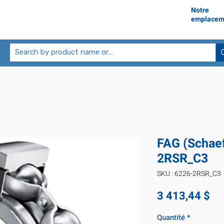
Notre
emplacem
FAG (Schaef
2RSR_C3
SKU : 6226-2RSR_C3
Pr
3 413,44 $
Quantité
*