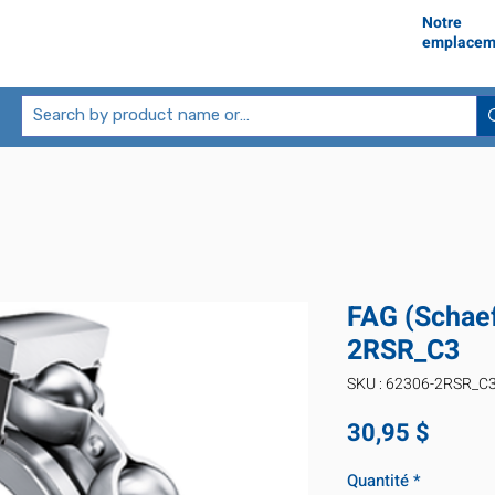
Notre
emplacem
FAG (Schaef
2RSR_C3
SKU : 62306-2RSR_C
Prix
30,95 $
Quantité
*