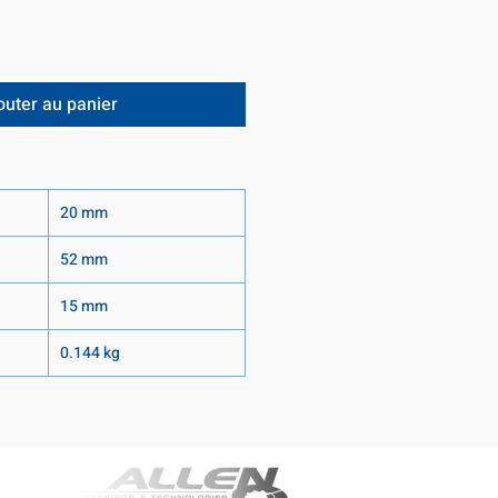
outer au panier
20 mm
52 mm
15 mm
0.144 kg