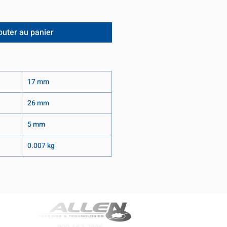
outer au panier
17 mm
26 mm
5 mm
0.007 kg