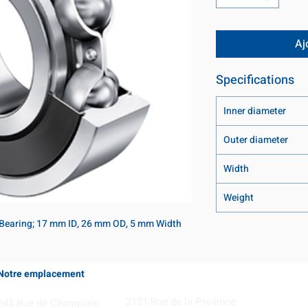
Aj
Specifications
Inner diameter
Outer diameter
Width
Weight
 Bearing; 17 mm ID, 26 mm OD, 5 mm Width
Notre emplacement
Coming Soon!
2131 Rue de la Province
645 Rue de Champlain