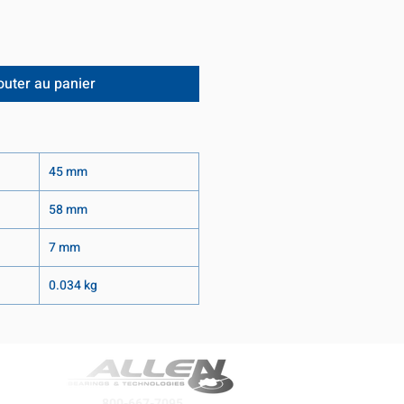
outer au panier
45 mm
58 mm
7 mm
0.034 kg
800-667-7095