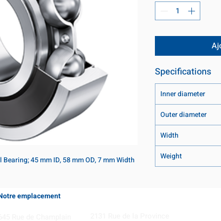
Aj
Specifications
Inner diameter
Outer diameter
Width
Weight
l Bearing; 45 mm ID, 58 mm OD, 7 mm Width
Notre emplacement
Coming Soon!
2131 Rue de la Province
645 Rue de Champlain