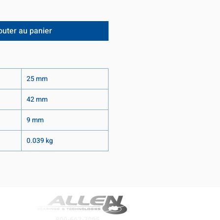
outer au panier
25 mm
42 mm
9 mm
0.039 kg
800-667-7095