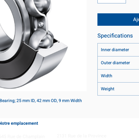
Aj
Specifications
Inner diameter
Outer diameter
Width
Weight
 Bearing; 25 mm ID, 42 mm OD, 9 mm Width
Notre emplacement
Coming Soon!
2131 Rue de la Province
645 Rue de Champlain