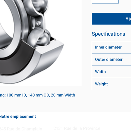
Aj
Specifications
Inner diameter
Outer diameter
Width
Weight
ring; 100 mm ID, 140 mm OD, 20 mm Width
Notre emplacement
Coming Soon!
2131 Rue de la Province
645 Rue de Champlain